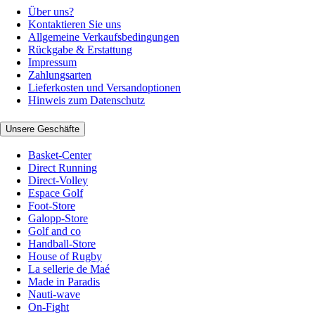
Über uns?
Kontaktieren Sie uns
Allgemeine Verkaufsbedingungen
Rückgabe & Erstattung
Impressum
Zahlungsarten
Lieferkosten und Versandoptionen
Hinweis zum Datenschutz
Unsere Geschäfte
Basket-Center
Direct Running
Direct-Volley
Espace Golf
Foot-Store
Galopp-Store
Golf and co
Handball-Store
House of Rugby
La sellerie de Maé
Made in Paradis
Nauti-wave
On-Fight