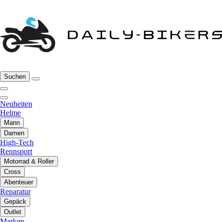
Suchen
Neuheiten
Helme
Mann
Damen
High-Tech
Rennsport
Motorrad & Roller
Cross
Abenteuer
Reparatur
Gepäck
Outlet
Marken