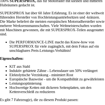
100%
SUPERSPROX,
das für Motorräder mit kleinen und mittleren
Hubräumen gedacht ist.
SUPERSPROX hat über 60 Jahre Erfahrung. Es ist einer der weltweit
führenden Hersteller von Hochleistungsantriebsritzen und -kränzen.
Die Marke beliefert die meisten europäischen Motorradhersteller sowie
mehrere Werksrennmannschaften. Viele Weltmeisterschaften wurden
mit Maschinen gewonnen, die mit SUPERSPROX-Teilen ausgestattet
sind.
Die PERFORMANCE-LINE macht das Know-how von
SUPERSPROX für viele zugänglich, mit dem Fokus auf ein
unschlagbares Preis-Leistungs-Verhältnis!
Eigenschaften:
KIT aus Stahl
Induktiv gehärtete Zähne - Lebensdauer um 50% verlängert
Elektolytische Verzinkung - minimiert Rost
Europäische Bauweise - um die Kompatibilität zu gewährleisten
Leistungsoptimierung
Hochwertige Ketten mit dickeren Seitenplatten, um den
Kettenverschleiß zu reduzieren
Es gibt 7 Fahrzeug(e), die zu diesem Produkt passen: