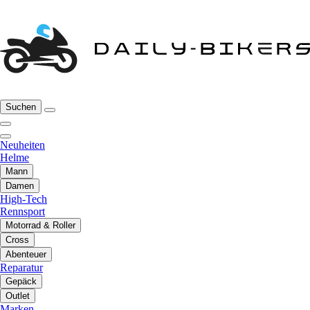
Suchen
Neuheiten
Helme
Mann
Damen
High-Tech
Rennsport
Motorrad & Roller
Cross
Abenteuer
Reparatur
Gepäck
Outlet
Marken