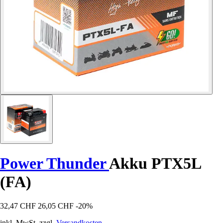
Power Thunder
Akku PTX5L
(FA)
32,47 CHF
26,05 CHF
-20%
inkl. MwSt. zzgl.
Versandkosten