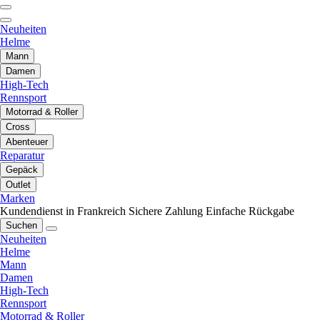
Neuheiten
Helme
Mann
Damen
High-Tech
Rennsport
Motorrad & Roller
Cross
Abenteuer
Reparatur
Gepäck
Outlet
Marken
Kundendienst in Frankreich
Sichere Zahlung
Einfache Rückgabe
Suchen
Neuheiten
Helme
Mann
Damen
High-Tech
Rennsport
Motorrad & Roller