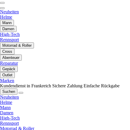
Neuheiten
Helme
Mann
Damen
High-Tech
Rennsport
Motorrad & Roller
Cross
Abenteuer
Reparatur
Gepäck
Outlet
Marken
Kundendienst in Frankreich
Sichere Zahlung
Einfache Rückgabe
Suchen
Neuheiten
Helme
Mann
Damen
High-Tech
Rennsport
Motorrad & Roller