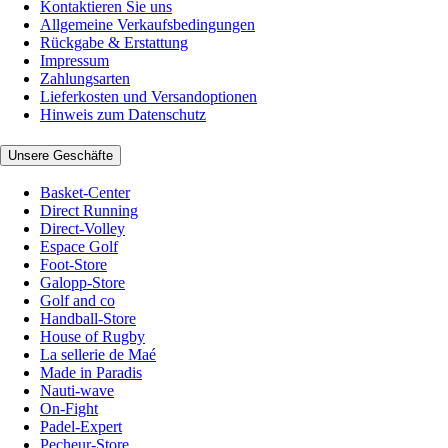
Kontaktieren Sie uns
Allgemeine Verkaufsbedingungen
Rückgabe & Erstattung
Impressum
Zahlungsarten
Lieferkosten und Versandoptionen
Hinweis zum Datenschutz
Unsere Geschäfte
Basket-Center
Direct Running
Direct-Volley
Espace Golf
Foot-Store
Galopp-Store
Golf and co
Handball-Store
House of Rugby
La sellerie de Maé
Made in Paradis
Nauti-wave
On-Fight
Padel-Expert
Pecheur-Store