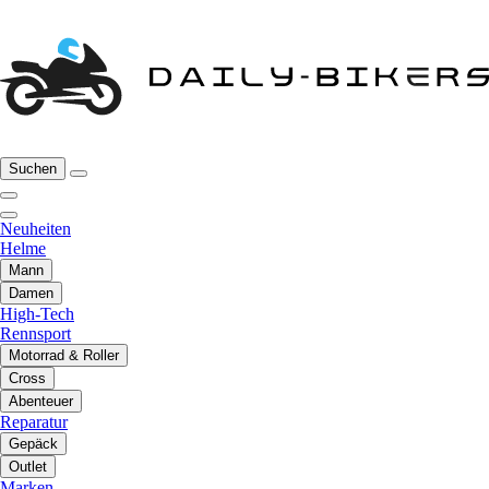
Suchen
Neuheiten
Helme
Mann
Damen
High-Tech
Rennsport
Motorrad & Roller
Cross
Abenteuer
Reparatur
Gepäck
Outlet
Marken