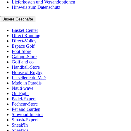
Lieferkosten und Versandoptionen
Hinweis zum Datenschutz
Unsere Geschäfte
Basket-Center
Direct Running
Direct-Volley
Espace Golf
Foot-Store
Galopp-Store
Golf and co
Handball-Store
House of Rugby
La sellerie de Maé
Made in Paradis
Nauti-wave
On-Fight
Padel-Expert
Pecheur-Store
Pet and Garden
Slowood Interior
Smash-Expert
Sneak'In
Sneakids