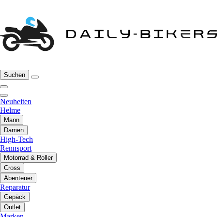
Suchen
Neuheiten
Helme
Mann
Damen
High-Tech
Rennsport
Motorrad & Roller
Cross
Abenteuer
Reparatur
Gepäck
Outlet
Marken