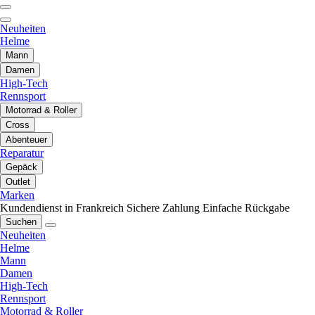
Neuheiten
Helme
Mann
Damen
High-Tech
Rennsport
Motorrad & Roller
Cross
Abenteuer
Reparatur
Gepäck
Outlet
Marken
Kundendienst in Frankreich
Sichere Zahlung
Einfache Rückgabe
Suchen
Neuheiten
Helme
Mann
Damen
High-Tech
Rennsport
Motorrad & Roller