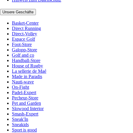
Unsere Geschäfte
Basket-Center
Direct Running
Direct-Volley
Espace Golf
Foot-Store
Galopp-Store
Golf and co
Handball-Store
House of Rugby
La sellerie de Maé
Made in Paradis
Nauti-wave
On-Fight
Padel-Expert
Pecheur-Store
Pet and Garden
Slowood Interior
Smash-Expert
Sneak'In
Sneakids
Sport is good