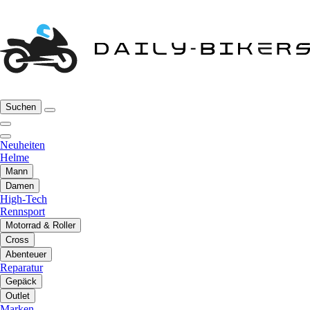
Suchen
Neuheiten
Helme
Mann
Damen
High-Tech
Rennsport
Motorrad & Roller
Cross
Abenteuer
Reparatur
Gepäck
Outlet
Marken