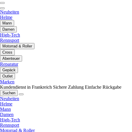
Neuheiten
Helme
Mann
Damen
High-Tech
Rennsport
Motorrad & Roller
Cross
Abenteuer
Reparatur
Gepäck
Outlet
Marken
Kundendienst in Frankreich
Sichere Zahlung
Einfache Rückgabe
Suchen
Neuheiten
Helme
Mann
Damen
High-Tech
Rennsport
Motorrad & Roller