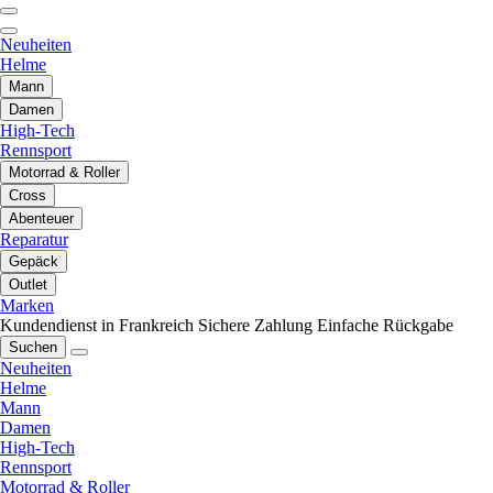
Neuheiten
Helme
Mann
Damen
High-Tech
Rennsport
Motorrad & Roller
Cross
Abenteuer
Reparatur
Gepäck
Outlet
Marken
Kundendienst in Frankreich
Sichere Zahlung
Einfache Rückgabe
Suchen
Neuheiten
Helme
Mann
Damen
High-Tech
Rennsport
Motorrad & Roller