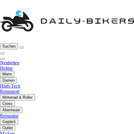
Suchen
Neuheiten
Helme
Mann
Damen
High-Tech
Rennsport
Motorrad & Roller
Cross
Abenteuer
Reparatur
Gepäck
Outlet
Marken