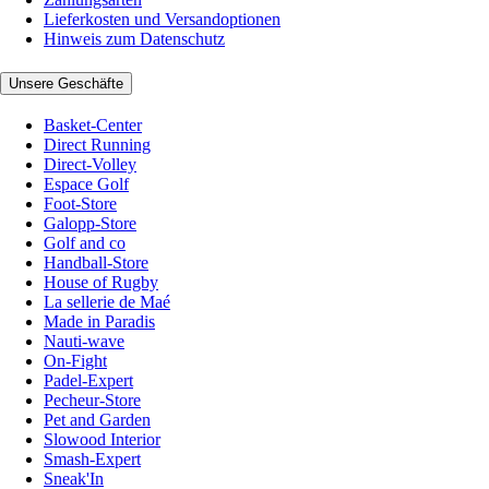
Lieferkosten und Versandoptionen
Hinweis zum Datenschutz
Unsere Geschäfte
Basket-Center
Direct Running
Direct-Volley
Espace Golf
Foot-Store
Galopp-Store
Golf and co
Handball-Store
House of Rugby
La sellerie de Maé
Made in Paradis
Nauti-wave
On-Fight
Padel-Expert
Pecheur-Store
Pet and Garden
Slowood Interior
Smash-Expert
Sneak'In