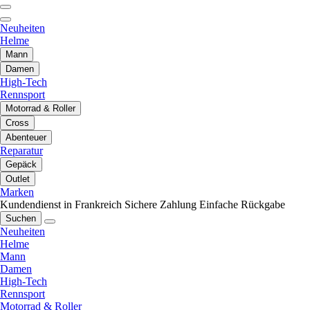
Neuheiten
Helme
Mann
Damen
High-Tech
Rennsport
Motorrad & Roller
Cross
Abenteuer
Reparatur
Gepäck
Outlet
Marken
Kundendienst in Frankreich
Sichere Zahlung
Einfache Rückgabe
Suchen
Neuheiten
Helme
Mann
Damen
High-Tech
Rennsport
Motorrad & Roller