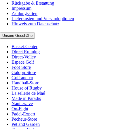
Rückgabe & Erstattung
Impressum
Zahlungsarten
Lieferkosten und Versandoptionen
Hinweis zum Datenschutz
Unsere Geschäfte
Basket-Center
Direct Running
Direct-Volley
Espace Golf
Foot-Store
Galopp-Store
Golf and co
Handball-Store
House of Rugby
La sellerie de Maé
Made in Paradis
Nauti-wave
On-Fight
Padel-Expert
Pecheur-Store
Pet and Garden