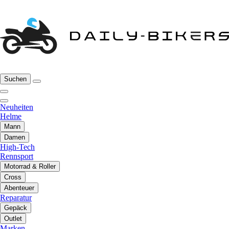
Suchen
Neuheiten
Helme
Mann
Damen
High-Tech
Rennsport
Motorrad & Roller
Cross
Abenteuer
Reparatur
Gepäck
Outlet
Marken