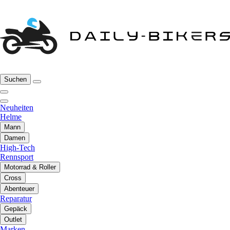
Suchen
Neuheiten
Helme
Mann
Damen
High-Tech
Rennsport
Motorrad & Roller
Cross
Abenteuer
Reparatur
Gepäck
Outlet
Marken