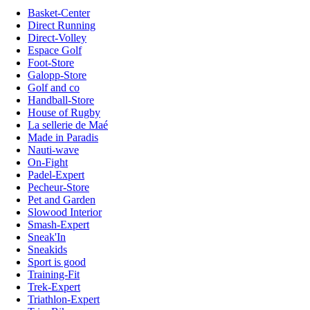
Basket-Center
Direct Running
Direct-Volley
Espace Golf
Foot-Store
Galopp-Store
Golf and co
Handball-Store
House of Rugby
La sellerie de Maé
Made in Paradis
Nauti-wave
On-Fight
Padel-Expert
Pecheur-Store
Pet and Garden
Slowood Interior
Smash-Expert
Sneak'In
Sneakids
Sport is good
Training-Fit
Trek-Expert
Triathlon-Expert