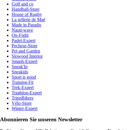
Golf and co
Handball-Store
House of Rugby
La sellerie de Maé
Made in Paradis
Nauti-wave
On-Fight
Padel-Expert
Pecheur-Store
Pet and Garden
Slowood Interior
Smash-Expert
Sneak'In
Sneakids
Sport is good
Training-Fit
Trek-Expert
Triathlon-Expert
TripnBikers
Vélo-Store
Winter-Expert
Abonnieren Sie unseren Newsletter