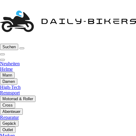
Suchen
Neuheiten
Helme
Mann
Damen
High-Tech
Rennsport
Motorrad & Roller
Cross
Abenteuer
Reparatur
Gepäck
Outlet
Marken