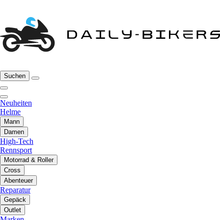
Suchen
Neuheiten
Helme
Mann
Damen
High-Tech
Rennsport
Motorrad & Roller
Cross
Abenteuer
Reparatur
Gepäck
Outlet
Marken