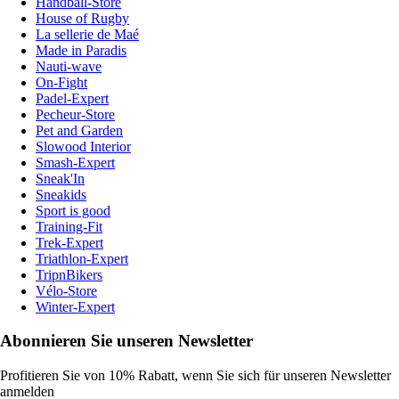
Handball-Store
House of Rugby
La sellerie de Maé
Made in Paradis
Nauti-wave
On-Fight
Padel-Expert
Pecheur-Store
Pet and Garden
Slowood Interior
Smash-Expert
Sneak'In
Sneakids
Sport is good
Training-Fit
Trek-Expert
Triathlon-Expert
TripnBikers
Vélo-Store
Winter-Expert
Abonnieren Sie unseren Newsletter
Profitieren Sie von 10% Rabatt, wenn Sie sich für unseren Newsletter
anmelden