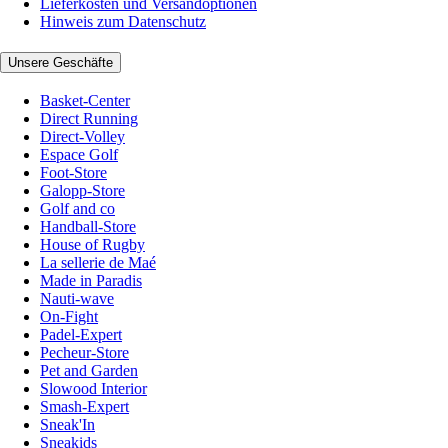
Lieferkosten und Versandoptionen
Hinweis zum Datenschutz
Unsere Geschäfte
Basket-Center
Direct Running
Direct-Volley
Espace Golf
Foot-Store
Galopp-Store
Golf and co
Handball-Store
House of Rugby
La sellerie de Maé
Made in Paradis
Nauti-wave
On-Fight
Padel-Expert
Pecheur-Store
Pet and Garden
Slowood Interior
Smash-Expert
Sneak'In
Sneakids