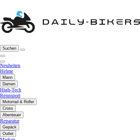
Suchen
Neuheiten
Helme
Mann
Damen
High-Tech
Rennsport
Motorrad & Roller
Cross
Abenteuer
Reparatur
Gepäck
Outlet
Marken