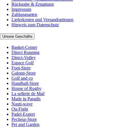
Rückgabe & Erstattung
Impressum
Zahlungsarten
Lieferkosten und Versandoptionen
Hinweis zum Datenschutz
Unsere Geschäfte
Basket-Center
Direct Running
Direct-Volley
Espace Golf
Foot-Store
Galopp-Store
Golf and co
Handball-Store
House of Rugby
La sellerie de Maé
Made in Paradis
Nauti-wave
On-Fight
Padel-Expert
Pecheur-Store
Pet and Garden