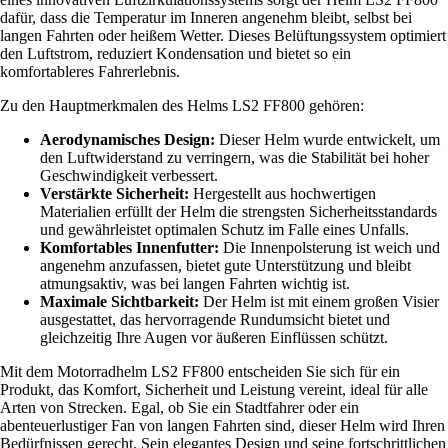
dafür, dass die Temperatur im Inneren angenehm bleibt, selbst bei
langen Fahrten oder heißem Wetter. Dieses Belüftungssystem optimiert
den Luftstrom, reduziert Kondensation und bietet so ein
komfortableres Fahrerlebnis.
Zu den Hauptmerkmalen des Helms LS2 FF800 gehören:
Aerodynamisches Design:
Dieser Helm wurde entwickelt, um
den Luftwiderstand zu verringern, was die Stabilität bei hoher
Geschwindigkeit verbessert.
Verstärkte Sicherheit:
Hergestellt aus hochwertigen
Materialien erfüllt der Helm die strengsten Sicherheitsstandards
und gewährleistet optimalen Schutz im Falle eines Unfalls.
Komfortables Innenfutter:
Die Innenpolsterung ist weich und
angenehm anzufassen, bietet gute Unterstützung und bleibt
atmungsaktiv, was bei langen Fahrten wichtig ist.
Maximale Sichtbarkeit:
Der Helm ist mit einem großen Visier
ausgestattet, das hervorragende Rundumsicht bietet und
gleichzeitig Ihre Augen vor äußeren Einflüssen schützt.
Mit dem Motorradhelm LS2 FF800 entscheiden Sie sich für ein
Produkt, das Komfort, Sicherheit und Leistung vereint, ideal für alle
Arten von Strecken. Egal, ob Sie ein Stadtfahrer oder ein
abenteuerlustiger Fan von langen Fahrten sind, dieser Helm wird Ihren
Bedürfnissen gerecht. Sein elegantes Design und seine fortschrittlichen