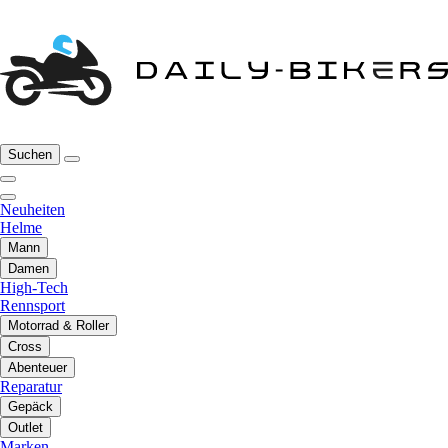
Suchen
Neuheiten
Helme
Mann
Damen
High-Tech
Rennsport
Motorrad & Roller
Cross
Abenteuer
Reparatur
Gepäck
Outlet
Marken