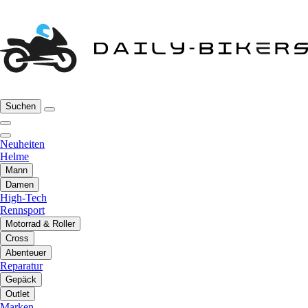
Suchen
Neuheiten
Helme
Mann
Damen
High-Tech
Rennsport
Motorrad & Roller
Cross
Abenteuer
Reparatur
Gepäck
Outlet
Marken