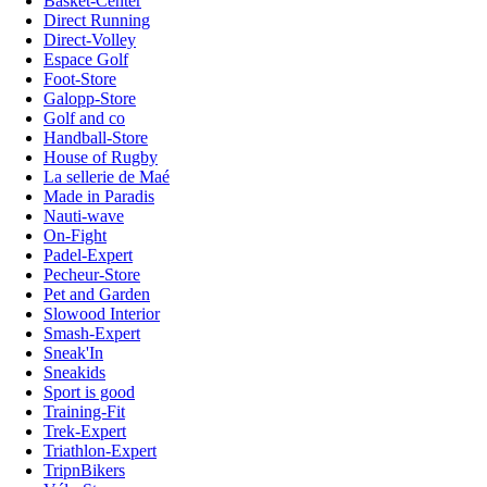
Basket-Center
Direct Running
Direct-Volley
Espace Golf
Foot-Store
Galopp-Store
Golf and co
Handball-Store
House of Rugby
La sellerie de Maé
Made in Paradis
Nauti-wave
On-Fight
Padel-Expert
Pecheur-Store
Pet and Garden
Slowood Interior
Smash-Expert
Sneak'In
Sneakids
Sport is good
Training-Fit
Trek-Expert
Triathlon-Expert
TripnBikers