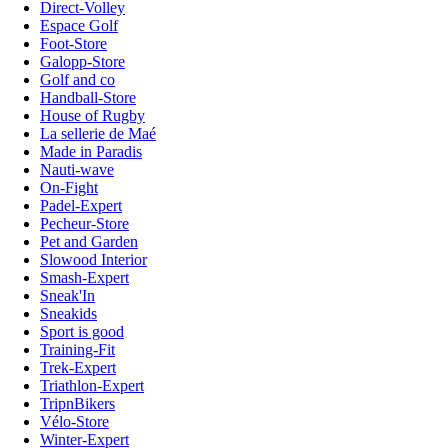
Direct-Volley
Espace Golf
Foot-Store
Galopp-Store
Golf and co
Handball-Store
House of Rugby
La sellerie de Maé
Made in Paradis
Nauti-wave
On-Fight
Padel-Expert
Pecheur-Store
Pet and Garden
Slowood Interior
Smash-Expert
Sneak'In
Sneakids
Sport is good
Training-Fit
Trek-Expert
Triathlon-Expert
TripnBikers
Vélo-Store
Winter-Expert