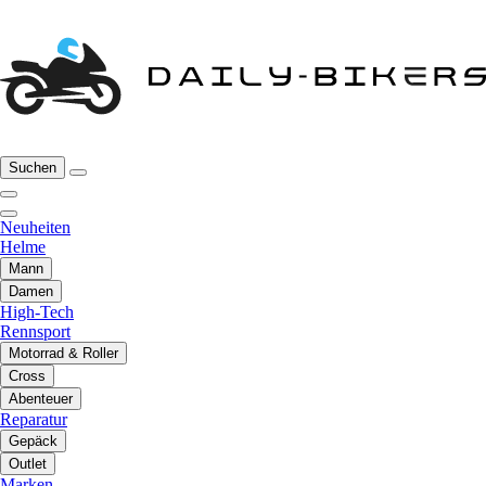
Suchen
Neuheiten
Helme
Mann
Damen
High-Tech
Rennsport
Motorrad & Roller
Cross
Abenteuer
Reparatur
Gepäck
Outlet
Marken