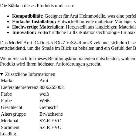
Die Stärken dieses Produkts umfassen:
Kompatibilität:
Geeignet für Arai Helmmodelle, was eine perfekt
Einfache Installation:
Entwickelt für eine mühelose Montage, s
Hochwertige Materialien:
Hergestellt aus langlebigen Materia
Innovation:
Fortschrittliche Luftzirkulationstechnologie für ma
Das Modell Arai IC-Duct-5 RX-7 V/SZ-Ram-X zeichnet sich durch seine 
entscheidend, um die Straße im Blick zu behalten und ein Gefühl der
Wenn Sie sich für dieses Belüftungskomponenten entscheiden, wählen Si
Produkt wird Ihren höchsten Anforderungen gerecht.
Zusätzliche Informationen
Marke
Arai
Lieferantenreferenz
8006265002
Farbe
weiß
Farbe
Weiß
Geschlecht
Gemischt
Altersgruppe
Erwachsene
Merkmal
SZ-R EVO
Sortiment
SZ-R EVO
Loading...