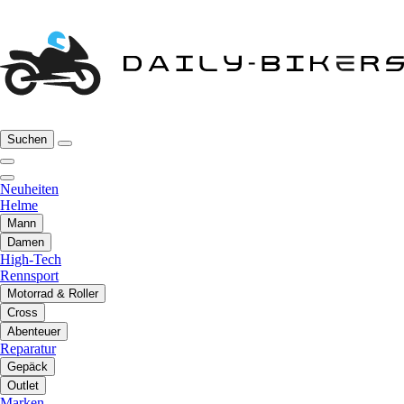
Suchen
Neuheiten
Helme
Mann
Damen
High-Tech
Rennsport
Motorrad & Roller
Cross
Abenteuer
Reparatur
Gepäck
Outlet
Marken