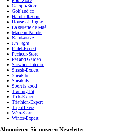
Foot-Store
Galopp-Store
Golf and co
Handball-Store
House of Rugby
La sellerie de Maé
Made in Paradis
Nauti-wave
On-Fight
Padel-Expert
Pecheur-Store
Pet and Garden
Slowood Interior
Smash-Expert
Sneak'In
Sneakids
Sport is good
Training-Fit
Trek-Expert
Triathlon-Expert
TripnBikers
Vélo-Store
Winter-Expert
Abonnieren Sie unseren Newsletter