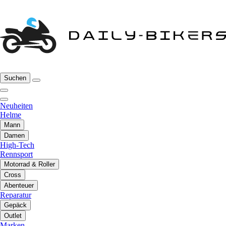
Suchen
Neuheiten
Helme
Mann
Damen
High-Tech
Rennsport
Motorrad & Roller
Cross
Abenteuer
Reparatur
Gepäck
Outlet
Marken