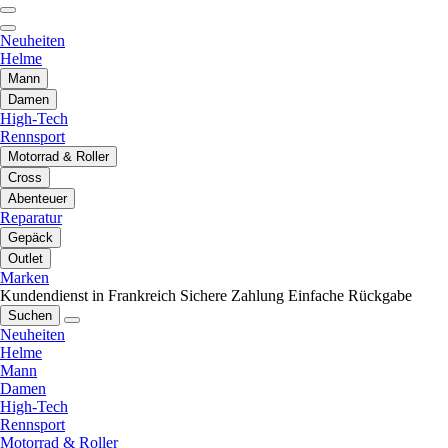
Neuheiten
Helme
Mann
Damen
High-Tech
Rennsport
Motorrad & Roller
Cross
Abenteuer
Reparatur
Gepäck
Outlet
Marken
Kundendienst in Frankreich
Sichere Zahlung
Einfache Rückgabe
Suchen
Neuheiten
Helme
Mann
Damen
High-Tech
Rennsport
Motorrad & Roller