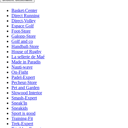
Basket-Center
Direct Running
Direct-Volley
Espace Golf
Foot-Store
Galopp-Store
Golf and co
Handball-Store
House of Rugby
La sellerie de Maé
Made in Paradis
Nauti-wave
On-Fight
Padel-Expert
Pecheur-Store
Pet and Garden
Slowood Interior
Smash-Expert
Sneak'In
Sneakids
Sport is good
Training-Fit
Trek-Expert