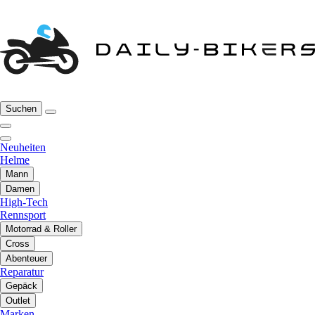
Suchen
Neuheiten
Helme
Mann
Damen
High-Tech
Rennsport
Motorrad & Roller
Cross
Abenteuer
Reparatur
Gepäck
Outlet
Marken