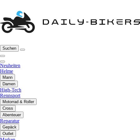
Suchen
Neuheiten
Helme
Mann
Damen
High-Tech
Rennsport
Motorrad & Roller
Cross
Abenteuer
Reparatur
Gepäck
Outlet
Marken