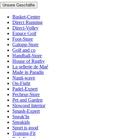
Unsere Geschäfte
Basket-Center
Direct Running
Direct-Volley
Espace Golf
Foot-Store
Galopp-Store
Golf and co
Handball-Store
House of Rugby
La sellerie de Maé
Made in Paradis
Nauti-wave
On-Fight
Padel-Expert
Pecheur-Store
Pet and Garden
Slowood Interior
Smash-Expert
Sneak'In
Sneakids
Sport is good
Training-Fit