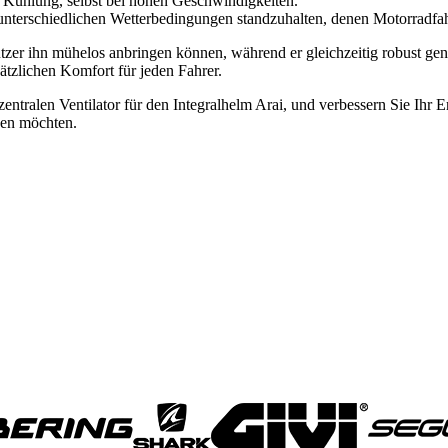
e Kühlung, selbst bei hohen Geschwindigkeiten.
 unterschiedlichen Wetterbedingungen standzuhalten, denen Motorradf
e Nutzer ihn mühelos anbringen können, während er gleichzeitig robust g
sätzlichen Komfort für jeden Fahrer.
ralen Ventilator für den Integralhelm Arai, und verbessern Sie Ihr Erl
hen möchten.