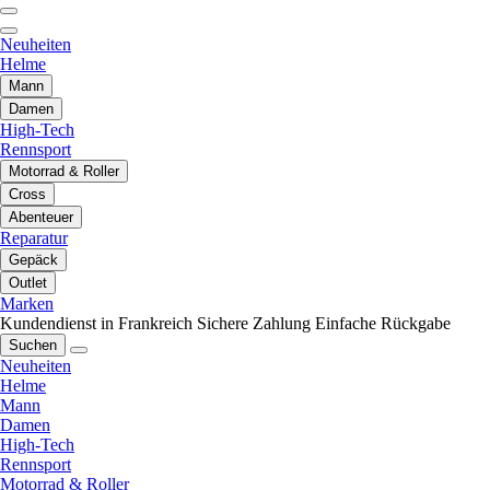
Neuheiten
Helme
Mann
Damen
High-Tech
Rennsport
Motorrad & Roller
Cross
Abenteuer
Reparatur
Gepäck
Outlet
Marken
Kundendienst in Frankreich
Sichere Zahlung
Einfache Rückgabe
Suchen
Neuheiten
Helme
Mann
Damen
High-Tech
Rennsport
Motorrad & Roller