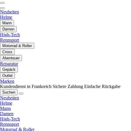
Neuheiten
Helme
Mann
Damen
High-Tech
Rennsport
Motorrad & Roller
Cross
Abenteuer
Reparatur
Gepäck
Outlet
Marken
Kundendienst in Frankreich
Sichere Zahlung
Einfache Rückgabe
Suchen
Neuheiten
Helme
Mann
Damen
High-Tech
Rennsport
Motorrad & Roller