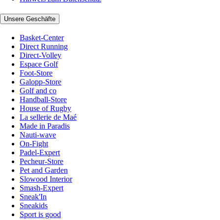
Unsere Geschäfte
Basket-Center
Direct Running
Direct-Volley
Espace Golf
Foot-Store
Galopp-Store
Golf and co
Handball-Store
House of Rugby
La sellerie de Maé
Made in Paradis
Nauti-wave
On-Fight
Padel-Expert
Pecheur-Store
Pet and Garden
Slowood Interior
Smash-Expert
Sneak'In
Sneakids
Sport is good