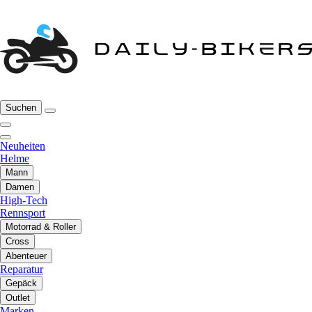
Suchen
Neuheiten
Helme
Mann
Damen
High-Tech
Rennsport
Motorrad & Roller
Cross
Abenteuer
Reparatur
Gepäck
Outlet
Marken