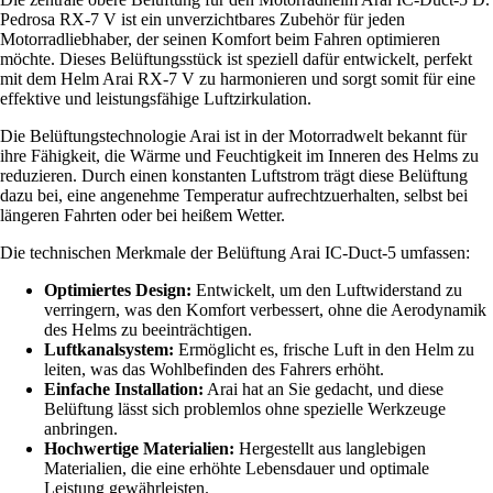
Pedrosa RX-7 V ist ein unverzichtbares Zubehör für jeden
Motorradliebhaber, der seinen Komfort beim Fahren optimieren
möchte. Dieses Belüftungsstück ist speziell dafür entwickelt, perfekt
mit dem Helm Arai RX-7 V zu harmonieren und sorgt somit für eine
effektive und leistungsfähige Luftzirkulation.
Die Belüftungstechnologie Arai ist in der Motorradwelt bekannt für
ihre Fähigkeit, die Wärme und Feuchtigkeit im Inneren des Helms zu
reduzieren. Durch einen konstanten Luftstrom trägt diese Belüftung
dazu bei, eine angenehme Temperatur aufrechtzuerhalten, selbst bei
längeren Fahrten oder bei heißem Wetter.
Die technischen Merkmale der Belüftung Arai IC-Duct-5 umfassen:
Optimiertes Design:
Entwickelt, um den Luftwiderstand zu
verringern, was den Komfort verbessert, ohne die Aerodynamik
des Helms zu beeinträchtigen.
Luftkanalsystem:
Ermöglicht es, frische Luft in den Helm zu
leiten, was das Wohlbefinden des Fahrers erhöht.
Einfache Installation:
Arai hat an Sie gedacht, und diese
Belüftung lässt sich problemlos ohne spezielle Werkzeuge
anbringen.
Hochwertige Materialien:
Hergestellt aus langlebigen
Materialien, die eine erhöhte Lebensdauer und optimale
Leistung gewährleisten.