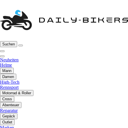
Suchen
Neuheiten
Helme
Mann
Damen
High-Tech
Rennsport
Motorrad & Roller
Cross
Abenteuer
Reparatur
Gepäck
Outlet
Marken