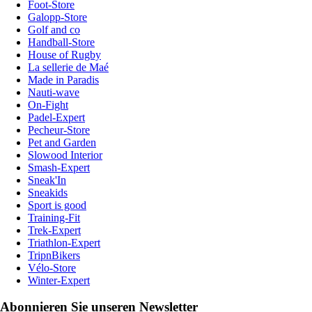
Foot-Store
Galopp-Store
Golf and co
Handball-Store
House of Rugby
La sellerie de Maé
Made in Paradis
Nauti-wave
On-Fight
Padel-Expert
Pecheur-Store
Pet and Garden
Slowood Interior
Smash-Expert
Sneak'In
Sneakids
Sport is good
Training-Fit
Trek-Expert
Triathlon-Expert
TripnBikers
Vélo-Store
Winter-Expert
Abonnieren Sie unseren Newsletter