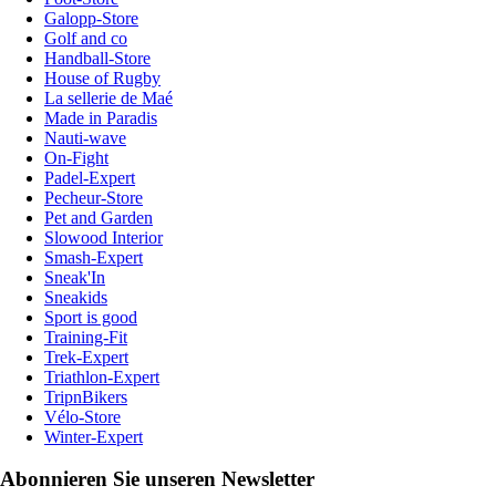
Galopp-Store
Golf and co
Handball-Store
House of Rugby
La sellerie de Maé
Made in Paradis
Nauti-wave
On-Fight
Padel-Expert
Pecheur-Store
Pet and Garden
Slowood Interior
Smash-Expert
Sneak'In
Sneakids
Sport is good
Training-Fit
Trek-Expert
Triathlon-Expert
TripnBikers
Vélo-Store
Winter-Expert
Abonnieren Sie unseren Newsletter