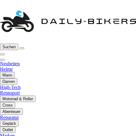
Suchen
Neuheiten
Helme
Mann
Damen
High-Tech
Rennsport
Motorrad & Roller
Cross
Abenteuer
Reparatur
Gepäck
Outlet
Marken