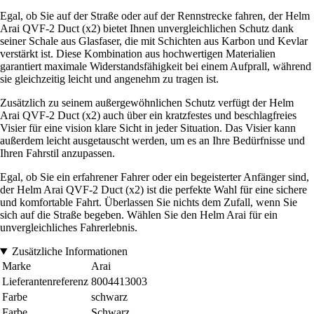
Egal, ob Sie auf der Straße oder auf der Rennstrecke fahren, der Helm
Arai QVF-2 Duct (x2) bietet Ihnen unvergleichlichen Schutz dank
seiner Schale aus Glasfaser, die mit Schichten aus Karbon und Kevlar
verstärkt ist. Diese Kombination aus hochwertigen Materialien
garantiert maximale Widerstandsfähigkeit bei einem Aufprall, während
sie gleichzeitig leicht und angenehm zu tragen ist.
Zusätzlich zu seinem außergewöhnlichen Schutz verfügt der Helm
Arai QVF-2 Duct (x2) auch über ein kratzfestes und beschlagfreies
Visier für eine vision klare Sicht in jeder Situation. Das Visier kann
außerdem leicht ausgetauscht werden, um es an Ihre Bedürfnisse und
Ihren Fahrstil anzupassen.
Egal, ob Sie ein erfahrener Fahrer oder ein begeisterter Anfänger sind,
der Helm Arai QVF-2 Duct (x2) ist die perfekte Wahl für eine sichere
und komfortable Fahrt. Überlassen Sie nichts dem Zufall, wenn Sie
sich auf die Straße begeben. Wählen Sie den Helm Arai für ein
unvergleichliches Fahrerlebnis.
Zusätzliche Informationen
Marke
Arai
Lieferantenreferenz
8004413003
Farbe
schwarz
Farbe
Schwarz