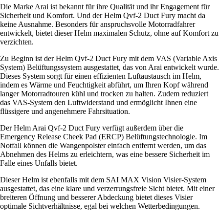
Die Marke Arai ist bekannt für ihre Qualität und ihr Engagement für
Sicherheit und Komfort. Und der Helm Qvf-2 Duct Fury macht da
keine Ausnahme. Besonders für anspruchsvolle Motorradfahrer
entwickelt, bietet dieser Helm maximalen Schutz, ohne auf Komfort zu
verzichten.
Zu Beginn ist der Helm Qvf-2 Duct Fury mit dem VAS (Variable Axis
System) Belüftungssystem ausgestattet, das von Arai entwickelt wurde.
Dieses System sorgt für einen effizienten Luftaustausch im Helm,
indem es Wärme und Feuchtigkeit abführt, um Ihren Kopf während
langer Motorradtouren kühl und trocken zu halten. Zudem reduziert
das VAS-System den Luftwiderstand und ermöglicht Ihnen eine
flüssigere und angenehmere Fahrsituation.
Der Helm Arai Qvf-2 Duct Fury verfügt außerdem über die
Emergency Release Cheek Pad (ERCP) Belüftungstechnologie. Im
Notfall können die Wangenpolster einfach entfernt werden, um das
Abnehmen des Helms zu erleichtern, was eine bessere Sicherheit im
Falle eines Unfalls bietet.
Dieser Helm ist ebenfalls mit dem SAI MAX Vision Visier-System
ausgestattet, das eine klare und verzerrungsfreie Sicht bietet. Mit einer
breiteren Öffnung und besserer Abdeckung bietet dieses Visier
optimale Sichtverhältnisse, egal bei welchen Wetterbedingungen.