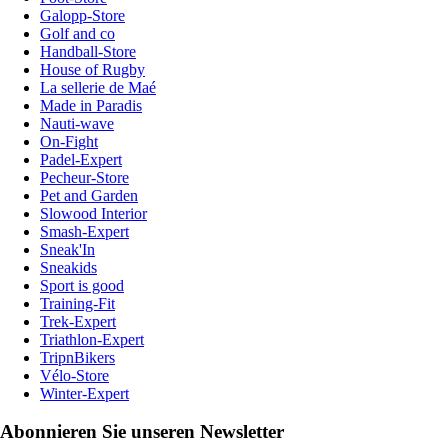
Galopp-Store
Golf and co
Handball-Store
House of Rugby
La sellerie de Maé
Made in Paradis
Nauti-wave
On-Fight
Padel-Expert
Pecheur-Store
Pet and Garden
Slowood Interior
Smash-Expert
Sneak'In
Sneakids
Sport is good
Training-Fit
Trek-Expert
Triathlon-Expert
TripnBikers
Vélo-Store
Winter-Expert
Abonnieren Sie unseren Newsletter