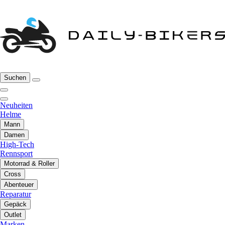
Suchen
Neuheiten
Helme
Mann
Damen
High-Tech
Rennsport
Motorrad & Roller
Cross
Abenteuer
Reparatur
Gepäck
Outlet
Marken