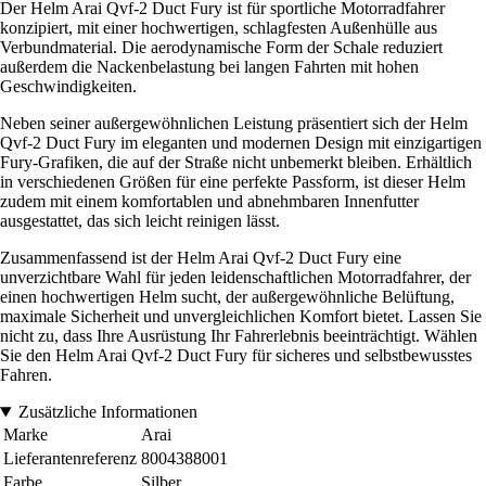
Der Helm Arai Qvf-2 Duct Fury ist für sportliche Motorradfahrer
konzipiert, mit einer hochwertigen, schlagfesten Außenhülle aus
Verbundmaterial. Die aerodynamische Form der Schale reduziert
außerdem die Nackenbelastung bei langen Fahrten mit hohen
Geschwindigkeiten.
Neben seiner außergewöhnlichen Leistung präsentiert sich der Helm
Qvf-2 Duct Fury im eleganten und modernen Design mit einzigartigen
Fury-Grafiken, die auf der Straße nicht unbemerkt bleiben. Erhältlich
in verschiedenen Größen für eine perfekte Passform, ist dieser Helm
zudem mit einem komfortablen und abnehmbaren Innenfutter
ausgestattet, das sich leicht reinigen lässt.
Zusammenfassend ist der Helm Arai Qvf-2 Duct Fury eine
unverzichtbare Wahl für jeden leidenschaftlichen Motorradfahrer, der
einen hochwertigen Helm sucht, der außergewöhnliche Belüftung,
maximale Sicherheit und unvergleichlichen Komfort bietet. Lassen Sie
nicht zu, dass Ihre Ausrüstung Ihr Fahrerlebnis beeinträchtigt. Wählen
Sie den Helm Arai Qvf-2 Duct Fury für sicheres und selbstbewusstes
Fahren.
Zusätzliche Informationen
Marke
Arai
Lieferantenreferenz
8004388001
Farbe
Silber