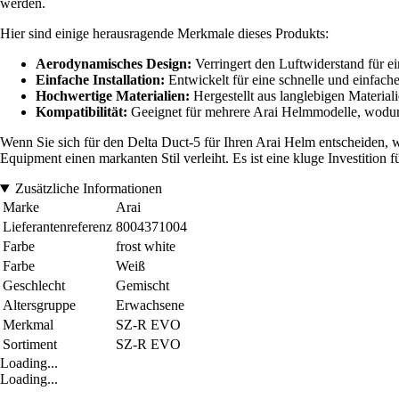
werden.
Hier sind einige herausragende Merkmale dieses Produkts:
Aerodynamisches Design:
Verringert den Luftwiderstand für e
Einfache Installation:
Entwickelt für eine schnelle und einfac
Hochwertige Materialien:
Hergestellt aus langlebigen Material
Kompatibilität:
Geeignet für mehrere Arai Helmmodelle, wodurc
Wenn Sie sich für den Delta Duct-5 für Ihren Arai Helm entscheiden, 
Equipment einen markanten Stil verleiht. Es ist eine kluge Investition 
Zusätzliche Informationen
Marke
Arai
Lieferantenreferenz
8004371004
Farbe
frost white
Farbe
Weiß
Geschlecht
Gemischt
Altersgruppe
Erwachsene
Merkmal
SZ-R EVO
Sortiment
SZ-R EVO
Loading...
Loading...