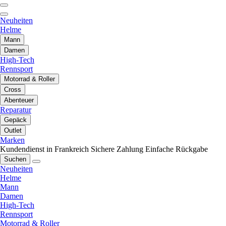
Neuheiten
Helme
Mann
Damen
High-Tech
Rennsport
Motorrad & Roller
Cross
Abenteuer
Reparatur
Gepäck
Outlet
Marken
Kundendienst in Frankreich
Sichere Zahlung
Einfache Rückgabe
Suchen
Neuheiten
Helme
Mann
Damen
High-Tech
Rennsport
Motorrad & Roller