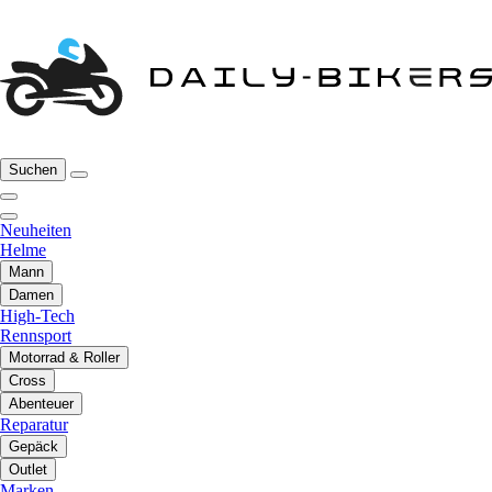
Suchen
Neuheiten
Helme
Mann
Damen
High-Tech
Rennsport
Motorrad & Roller
Cross
Abenteuer
Reparatur
Gepäck
Outlet
Marken