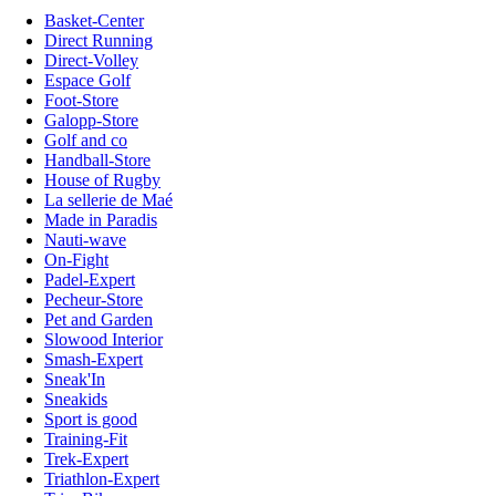
Basket-Center
Direct Running
Direct-Volley
Espace Golf
Foot-Store
Galopp-Store
Golf and co
Handball-Store
House of Rugby
La sellerie de Maé
Made in Paradis
Nauti-wave
On-Fight
Padel-Expert
Pecheur-Store
Pet and Garden
Slowood Interior
Smash-Expert
Sneak'In
Sneakids
Sport is good
Training-Fit
Trek-Expert
Triathlon-Expert