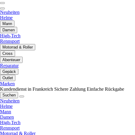
Neuheiten
Helme
Mann
Damen
High-Tech
Rennsport
Motorrad & Roller
Cross
Abenteuer
Reparatur
Gepäck
Outlet
Marken
Kundendienst in Frankreich
Sichere Zahlung
Einfache Rückgabe
Suchen
Neuheiten
Helme
Mann
Damen
High-Tech
Rennsport
Motorrad & Roller