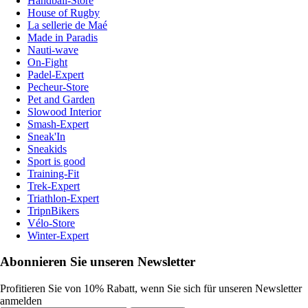
Handball-Store
House of Rugby
La sellerie de Maé
Made in Paradis
Nauti-wave
On-Fight
Padel-Expert
Pecheur-Store
Pet and Garden
Slowood Interior
Smash-Expert
Sneak'In
Sneakids
Sport is good
Training-Fit
Trek-Expert
Triathlon-Expert
TripnBikers
Vélo-Store
Winter-Expert
Abonnieren Sie unseren Newsletter
Profitieren Sie von 10% Rabatt, wenn Sie sich für unseren Newsletter
anmelden