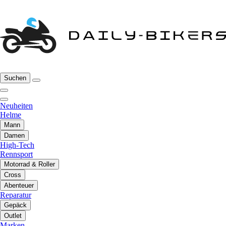
Suchen
Neuheiten
Helme
Mann
Damen
High-Tech
Rennsport
Motorrad & Roller
Cross
Abenteuer
Reparatur
Gepäck
Outlet
Marken