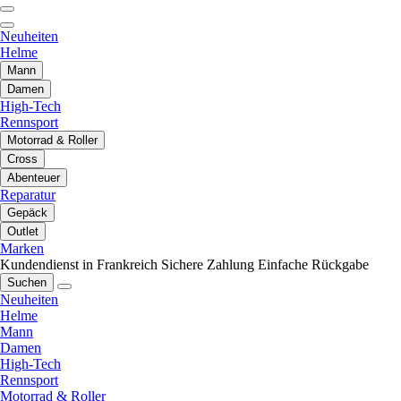
Neuheiten
Helme
Mann
Damen
High-Tech
Rennsport
Motorrad & Roller
Cross
Abenteuer
Reparatur
Gepäck
Outlet
Marken
Kundendienst in Frankreich
Sichere Zahlung
Einfache Rückgabe
Suchen
Neuheiten
Helme
Mann
Damen
High-Tech
Rennsport
Motorrad & Roller