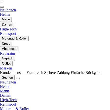
Neuheiten
Helme
Mann
Damen
High-Tech
Rennsport
Motorrad & Roller
Cross
Abenteuer
Reparatur
Gepäck
Outlet
Marken
Kundendienst in Frankreich
Sichere Zahlung
Einfache Rückgabe
Suchen
Neuheiten
Helme
Mann
Damen
High-Tech
Rennsport
Motorrad & Roller