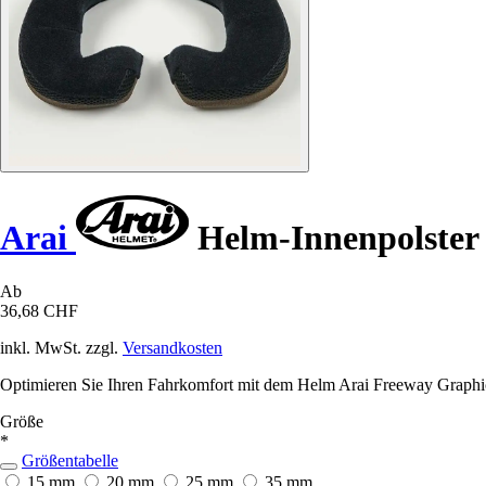
Arai
Helm-Innenpolster
Ab
36,68 CHF
inkl. MwSt. zzgl.
Versandkosten
Optimieren Sie Ihren Fahrkomfort mit dem Helm Arai Freeway Graphics: 
Größe
*
Größentabelle
15 mm
20 mm
25 mm
35 mm