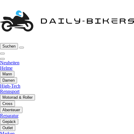
Suchen
Neuheiten
Helme
Mann
Damen
High-Tech
Rennsport
Motorrad & Roller
Cross
Abenteuer
Reparatur
Gepäck
Outlet
Marken