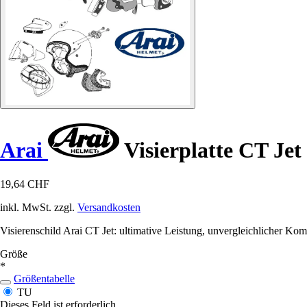
Arai
Visierplatte CT Jet
19,64 CHF
inkl. MwSt. zzgl.
Versandkosten
Visierenschild Arai CT Jet: ultimative Leistung, unvergleichlicher Komf
Größe
*
Größentabelle
TU
Dieses Feld ist erforderlich