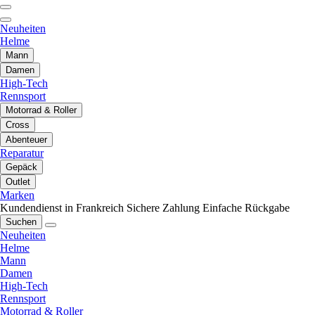
Neuheiten
Helme
Mann
Damen
High-Tech
Rennsport
Motorrad & Roller
Cross
Abenteuer
Reparatur
Gepäck
Outlet
Marken
Kundendienst in Frankreich
Sichere Zahlung
Einfache Rückgabe
Suchen
Neuheiten
Helme
Mann
Damen
High-Tech
Rennsport
Motorrad & Roller