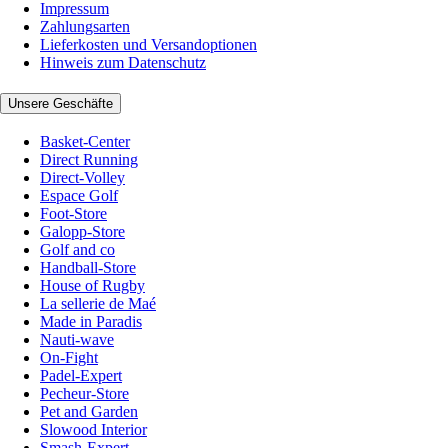
Impressum
Zahlungsarten
Lieferkosten und Versandoptionen
Hinweis zum Datenschutz
Unsere Geschäfte
Basket-Center
Direct Running
Direct-Volley
Espace Golf
Foot-Store
Galopp-Store
Golf and co
Handball-Store
House of Rugby
La sellerie de Maé
Made in Paradis
Nauti-wave
On-Fight
Padel-Expert
Pecheur-Store
Pet and Garden
Slowood Interior
Smash-Expert