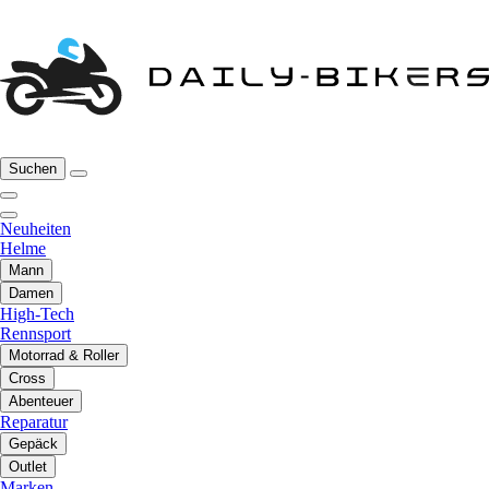
Suchen
Neuheiten
Helme
Mann
Damen
High-Tech
Rennsport
Motorrad & Roller
Cross
Abenteuer
Reparatur
Gepäck
Outlet
Marken