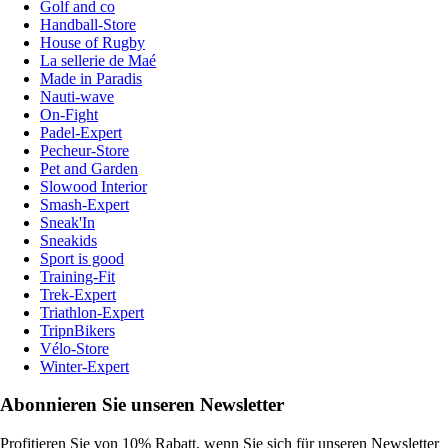
Golf and co
Handball-Store
House of Rugby
La sellerie de Maé
Made in Paradis
Nauti-wave
On-Fight
Padel-Expert
Pecheur-Store
Pet and Garden
Slowood Interior
Smash-Expert
Sneak'In
Sneakids
Sport is good
Training-Fit
Trek-Expert
Triathlon-Expert
TripnBikers
Vélo-Store
Winter-Expert
Abonnieren Sie unseren Newsletter
Profitieren Sie von 10% Rabatt, wenn Sie sich für unseren Newsletter