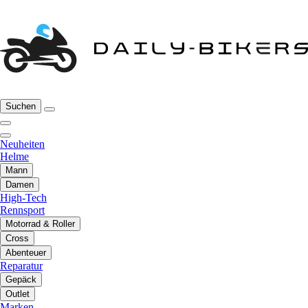
Suchen
Neuheiten
Helme
Mann
Damen
High-Tech
Rennsport
Motorrad & Roller
Cross
Abenteuer
Reparatur
Gepäck
Outlet
Marken