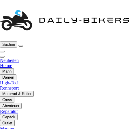
Suchen
Neuheiten
Helme
Mann
Damen
High-Tech
Rennsport
Motorrad & Roller
Cross
Abenteuer
Reparatur
Gepäck
Outlet
Marken