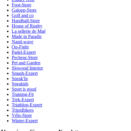
Foot-Store
Galopp-Store
Golf and co
Handball-Store
House of Rugby
La sellerie de Maé
Made in Paradis
Nauti-wave
On-Fight
Padel-Expert
Pecheur-Store
Pet and Garden
Slowood Interior
Smash-Expert
Sneak'In
Sneakids
Sport is good
Training-Fit
Trek-Expert
Triathlon-Expert
TripnBikers
Vélo-Store
Winter-Expert