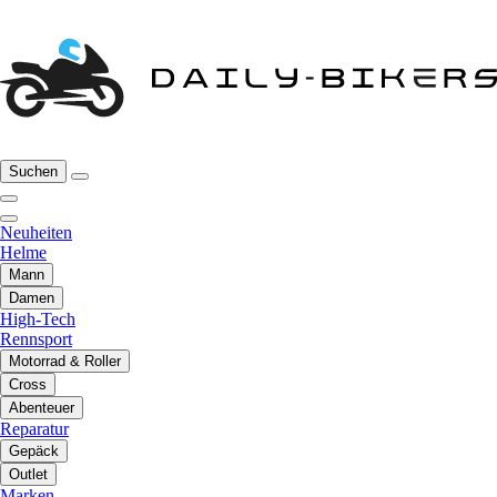
Suchen
Neuheiten
Helme
Mann
Damen
High-Tech
Rennsport
Motorrad & Roller
Cross
Abenteuer
Reparatur
Gepäck
Outlet
Marken