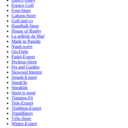
Direct-Volley
Espace Golf
Foot-Store
Galopp-Store
Golf and co
Handball-Store
House of Rugby
La sellerie de Maé
Made in Paradis
Nauti-wave
On-Fight
Padel-Expert
Pecheur-Store
Pet and Garden
Slowood Interior
Smash-Expert
Sneak'In
Sneakids
Sport is good
Training-Fit
Trek-Expert
Triathlon-Expert
TripnBikers
Vélo-Store
Winter-Expert