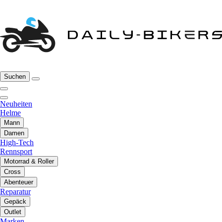
Suchen
Neuheiten
Helme
Mann
Damen
High-Tech
Rennsport
Motorrad & Roller
Cross
Abenteuer
Reparatur
Gepäck
Outlet
Marken