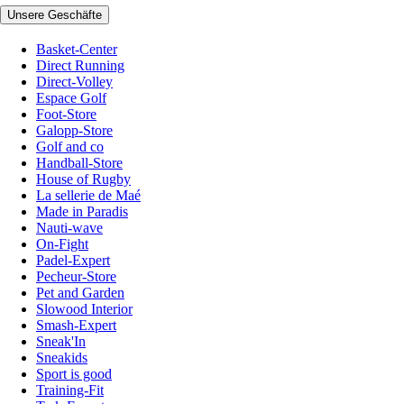
Unsere Geschäfte
Basket-Center
Direct Running
Direct-Volley
Espace Golf
Foot-Store
Galopp-Store
Golf and co
Handball-Store
House of Rugby
La sellerie de Maé
Made in Paradis
Nauti-wave
On-Fight
Padel-Expert
Pecheur-Store
Pet and Garden
Slowood Interior
Smash-Expert
Sneak'In
Sneakids
Sport is good
Training-Fit