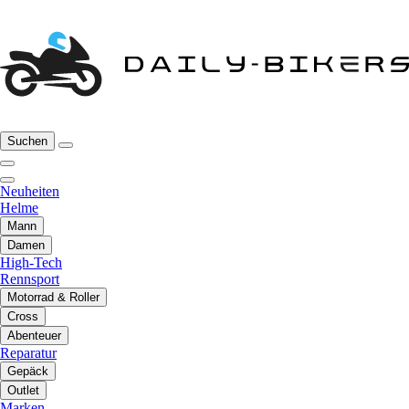
Suchen
Neuheiten
Helme
Mann
Damen
High-Tech
Rennsport
Motorrad & Roller
Cross
Abenteuer
Reparatur
Gepäck
Outlet
Marken