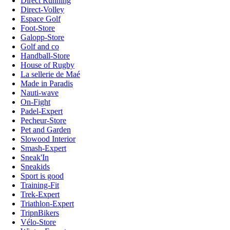
Direct Running
Direct-Volley
Espace Golf
Foot-Store
Galopp-Store
Golf and co
Handball-Store
House of Rugby
La sellerie de Maé
Made in Paradis
Nauti-wave
On-Fight
Padel-Expert
Pecheur-Store
Pet and Garden
Slowood Interior
Smash-Expert
Sneak'In
Sneakids
Sport is good
Training-Fit
Trek-Expert
Triathlon-Expert
TripnBikers
Vélo-Store