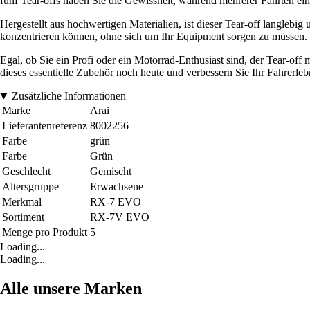
fünf Tear-offs haben Sie die Gewissheit, während mehrerer Fahrten ein
Hergestellt aus hochwertigen Materialien, ist dieser Tear-off langlebig
konzentrieren können, ohne sich um Ihr Equipment sorgen zu müssen.
Egal, ob Sie ein Profi oder ein Motorrad-Enthusiast sind, der Tear-off
dieses essentielle Zubehör noch heute und verbessern Sie Ihr Fahrerleb
Zusätzliche Informationen
Marke
Arai
Lieferantenreferenz
8002256
Farbe
grün
Farbe
Grün
Geschlecht
Gemischt
Altersgruppe
Erwachsene
Merkmal
RX-7 EVO
Sortiment
RX-7V EVO
Menge pro Produkt
5
Loading...
Loading...
Alle unsere Marken