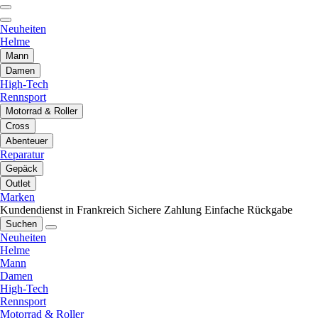
Neuheiten
Helme
Mann
Damen
High-Tech
Rennsport
Motorrad & Roller
Cross
Abenteuer
Reparatur
Gepäck
Outlet
Marken
Kundendienst in Frankreich
Sichere Zahlung
Einfache Rückgabe
Suchen
Neuheiten
Helme
Mann
Damen
High-Tech
Rennsport
Motorrad & Roller