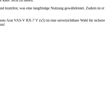
e klare Sicht zu haben.
 und kratzfest, was eine langfristige Nutzung gewährleistet. Zudem ist e
 moto Arai VAS-V RX-7 V (x5) ist eine unverzichtbare Wahl für sicheres 
nis!