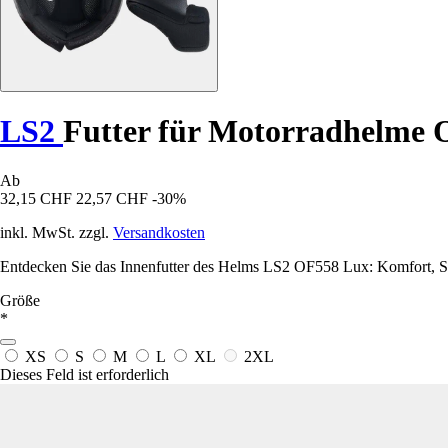
LS2
Futter für Motorradhelme
Ab
32,15 CHF
22,57 CHF
-30%
inkl. MwSt. zzgl.
Versandkosten
Entdecken Sie das Innenfutter des Helms LS2 OF558 Lux: Komfort, Sic
Größe
*
XS
S
M
L
XL
2XL
Dieses Feld ist erforderlich