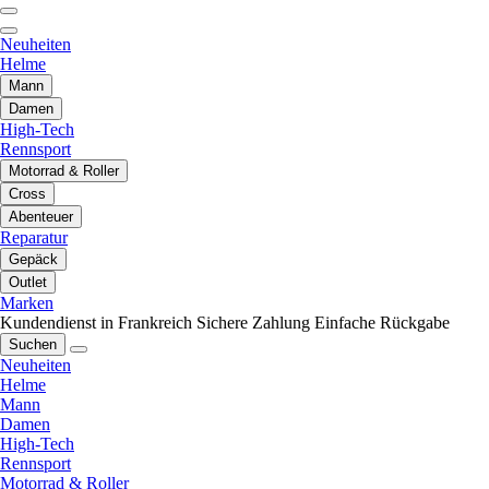
Neuheiten
Helme
Mann
Damen
High-Tech
Rennsport
Motorrad & Roller
Cross
Abenteuer
Reparatur
Gepäck
Outlet
Marken
Kundendienst in Frankreich
Sichere Zahlung
Einfache Rückgabe
Suchen
Neuheiten
Helme
Mann
Damen
High-Tech
Rennsport
Motorrad & Roller