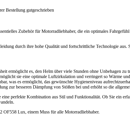
rer Bestellung gutgeschrieben
ntielles Zubehör für Motorradliebhaber, die ein optimales Fahrgefühl
idung durch ihre hohe Qualität und fortschrittliche Technologie aus. S
eit ermöglicht es, den Helm über viele Stunden ohne Unbehagen zu t
rmöglicht sie eine optimale Luftzirkulation und verringert so Wärme u
ar, was es ermöglicht, das gewünschte Hygieneniveau aufrechtzuerha
ung zur besseren Dämpfung von Stößen bei und erhöht so die allgemei
ine perfekte Kombination aus Stil und Funktionalität. Ob Sie ein erfa
wandeln.
LS2 OF558 Lux, einem Muss für alle Motorradliebhaber.