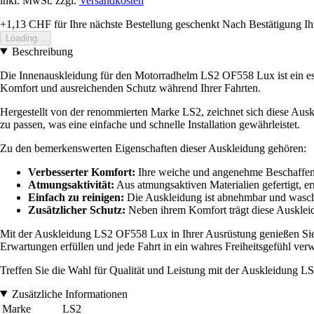
inkl. MwSt. zzgl.
Versandkosten
+1,13 CHF
für Ihre nächste Bestellung geschenkt
Nach Bestätigung Ih
Loading...
Beschreibung
Die Innenauskleidung für den Motorradhelm LS2 OF558 Lux ist ein esse
Komfort und ausreichenden Schutz während Ihrer Fahrten.
Hergestellt von der renommierten Marke LS2, zeichnet sich diese Auskle
zu passen, was eine einfache und schnelle Installation gewährleistet.
Zu den bemerkenswerten Eigenschaften dieser Auskleidung gehören:
Verbesserter Komfort:
Ihre weiche und angenehme Beschaffenh
Atmungsaktivität:
Aus atmungsaktiven Materialien gefertigt, e
Einfach zu reinigen:
Die Auskleidung ist abnehmbar und waschb
Zusätzlicher Schutz:
Neben ihrem Komfort trägt diese Auskleid
Mit der Auskleidung LS2 OF558 Lux in Ihrer Ausrüstung genießen Sie e
Erwartungen erfüllen und jede Fahrt in ein wahres Freiheitsgefühl ver
Treffen Sie die Wahl für Qualität und Leistung mit der Auskleidung 
Zusätzliche Informationen
Marke
LS2