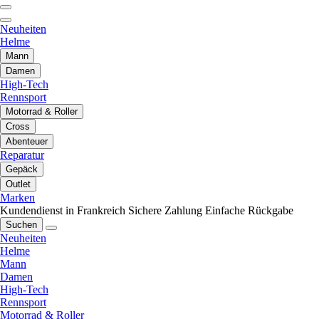
Neuheiten
Helme
Mann
Damen
High-Tech
Rennsport
Motorrad & Roller
Cross
Abenteuer
Reparatur
Gepäck
Outlet
Marken
Kundendienst in Frankreich
Sichere Zahlung
Einfache Rückgabe
Suchen
Neuheiten
Helme
Mann
Damen
High-Tech
Rennsport
Motorrad & Roller