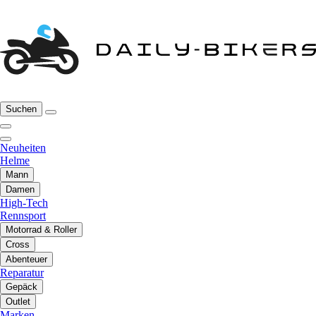
Suchen
Neuheiten
Helme
Mann
Damen
High-Tech
Rennsport
Motorrad & Roller
Cross
Abenteuer
Reparatur
Gepäck
Outlet
Marken