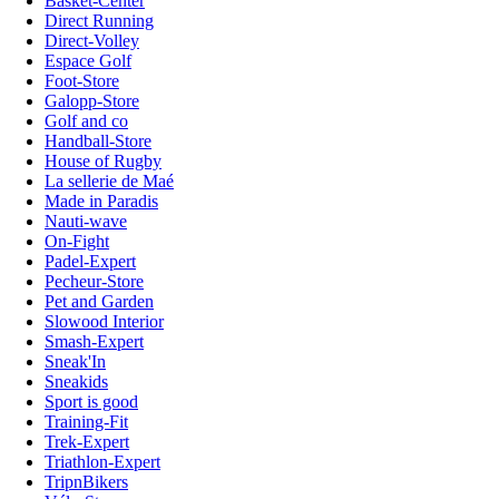
Basket-Center
Direct Running
Direct-Volley
Espace Golf
Foot-Store
Galopp-Store
Golf and co
Handball-Store
House of Rugby
La sellerie de Maé
Made in Paradis
Nauti-wave
On-Fight
Padel-Expert
Pecheur-Store
Pet and Garden
Slowood Interior
Smash-Expert
Sneak'In
Sneakids
Sport is good
Training-Fit
Trek-Expert
Triathlon-Expert
TripnBikers